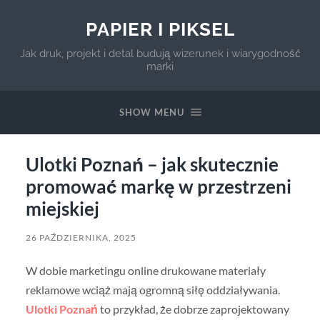
PAPIER I PIKSEL
Jak druk, projekt i detal budują wizerunek i wiarygodność
marki
SHOW MENU
Ulotki Poznań – jak skutecznie
promować markę w przestrzeni
miejskiej
26 PAŹDZIERNIKA, 2025
W dobie marketingu online drukowane materiały
reklamowe wciąż mają ogromną siłę oddziaływania.
Ulotki Poznań
to przykład, że dobrze zaprojektowany